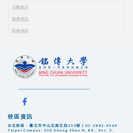
活動資訊
競賽資訊
院務消息
校區資訊
台北校區 - 臺北市中山北路五段250號 | 02-2882-4564
Taipei Campus:
250 Zhong Shan N. Rd., Sec. 5,