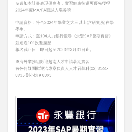
※參加本計畫表現優良者，實習結束後還可優先獲得
2024年度MA/PA面試入場券唷！
申請資格：符合2024年畢業之大三以上(含研究所)在學
學生。
申請方式：至104人力銀行搜尋《永豐SAP暑期實習》
並透過104投遞履歷
報名截止日：即日起至2023年3月31日止。
※海外業務組歡迎越南人才申請暑期實習
有任何疑問歡迎洽專案負責人人才召募科(02) 8161-
8935 劉小姐 # 8893