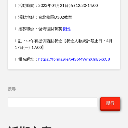
l 活動時間：
2023
年
04
月
21
日
(
五
) 12:30-14:00
l 活動地點：台北校區
D302
教室
l 招募職缺：儲備理財菁英
附件
l 註：中午有提供西點餐盒【餐盒人數統計截止日：
4
月
17
日
(
一
) 17:00
】
l 報名網址：
https://forms.gle/p4SoMWrnXfnESxkC8
搜尋
搜尋