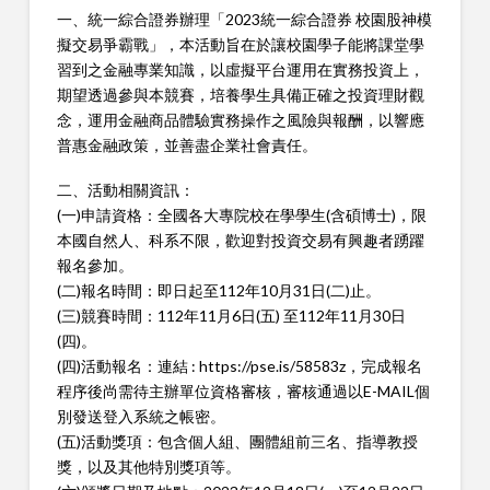
一、統一綜合證券辦理「2023統一綜合證券 校園股神模
擬交易爭霸戰」，本活動旨在於讓校園學子能將課堂學
習到之金融專業知識，以虛擬平台運用在實務投資上，
期望透過參與本競賽，培養學生具備正確之投資理財觀
念，運用金融商品體驗實務操作之風險與報酬，以響應
普惠金融政策，並善盡企業社會責任。
二、活動相關資訊：
(一)申請資格：全國各大專院校在學學生(含碩博士)，限
本國自然人、科系不限，歡迎對投資交易有興趣者踴躍
報名參加。
(二)報名時間：即日起至112年10月31日(二)止。
(三)競賽時間：112年11月6日(五) 至112年11月30日
(四)。
(四)活動報名：連結 : https://pse.is/58583z，完成報名
程序後尚需待主辦單位資格審核，審核通過以E-MAIL個
別發送登入系統之帳密。
(五)活動獎項：包含個人組、團體組前三名、指導教授
獎，以及其他特別獎項等。