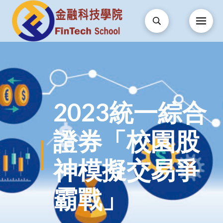
2023統一綜合
證券「校園股
神模擬交易爭
霸戰」