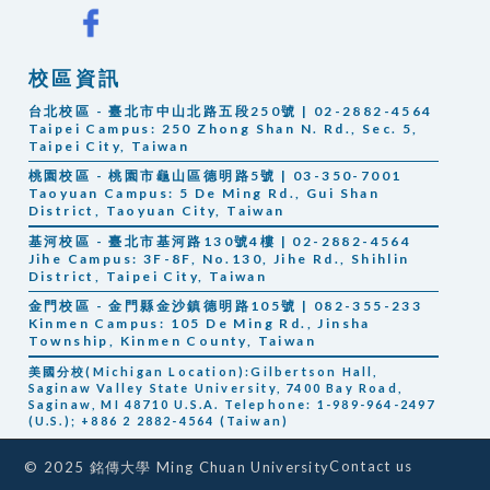
校區資訊
台北校區 - 臺北市中山北路五段250號 | 02-2882-4564
Taipei Campus:
250 Zhong Shan N. Rd., Sec. 5,
Taipei City, Taiwan
桃園校區 - 桃園市龜山區德明路5號 | 03-350-7001
Taoyuan Campus: 5 De Ming Rd., Gui Shan
District, Taoyuan City, Taiwan
基河校區 - 臺北市基河路130號4樓 | 02-2882-4564
Jihe Campus: 3F-8F, No.130, Jihe Rd., Shihlin
District, Taipei City, Taiwan
金門校區 - 金門縣金沙鎮德明路105號 | 082-355-233
Kinmen Campus: 105 De Ming Rd., Jinsha
Township, Kinmen County, Taiwan
美國分校(Michigan Location):Gilbertson Hall,
Saginaw Valley State University, 7400 Bay Road,
Saginaw, MI 48710 U.S.A. Telephone: 1-989-964-2497
(U.S.); +886 2 2882-4564 (Taiwan)
Contact us
© 2025 銘傳大學 Ming Chuan University