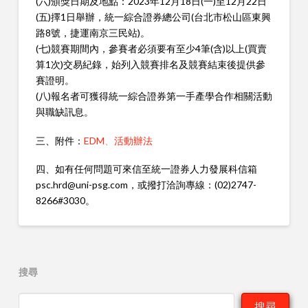
(六)頒獎日期及地點：2023年12月18日(一)至12月22日
(五)擇1日舉辦，統一綜合證券總公司(台北市松山區東興
路8號，捷運南京三民站)。
(七)競賽期間內，參賽者必須要有至少4筆(含)以上(買賣
算1次)交易紀錄，始列入競賽排名及競賽結束後提供參
賽證明。
(八)報名者可獲得統一綜合證券第一手產學合作相關活動
與職缺訊息。
三、附件：
EDM
、
活動辦法
四、如有任何問題可來信至統一證券人力發展科信箱
psc.hrd@uni-psg.com，或撥打洽詢專線：(02)2747-
8266#3030。
搜尋
搜尋