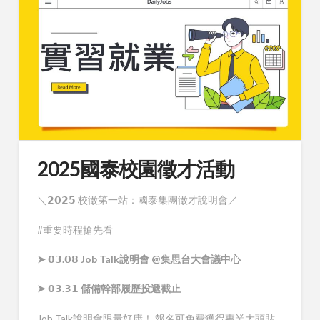
2025國泰校園徵才活動
＼𝟮𝟬𝟮𝟱 校徵第一站：國泰集團徵才說明會／
#重要時程搶先看
➤ 𝟬𝟯.𝟬𝟴 Job Talk說明會 @集思台大會議中心
➤ 𝟬𝟯.𝟯𝟭 儲備幹部履歷投遞截止
Job Talk說明會限量好康！ 報名可免費獲得專業大頭貼