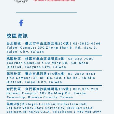
校區資訊
台北校區 - 臺北市中山北路五段250號 | 02-2882-4564
Taipei Campus:
250 Zhong Shan N. Rd., Sec. 5,
Taipei City, Taiwan
桃園校區 - 桃園市龜山區德明路5號 | 03-350-7001
Taoyuan Campus: 5 De Ming Rd., Gui Shan
District, Taoyuan City, Taiwan
基河校區 - 臺北市基河路130號4樓 | 02-2882-4564
Jihe Campus: 3F-8F, No.130, Jihe Rd., Shihlin
District, Taipei City, Taiwan
金門校區 - 金門縣金沙鎮德明路105號 | 082-355-233
Kinmen Campus: 105 De Ming Rd., Jinsha
Township, Kinmen County, Taiwan
美國分校(Michigan Location):Gilbertson Hall,
Saginaw Valley State University, 7400 Bay Road,
Saginaw, MI 48710 U.S.A. Telephone: 1-989-964-2497